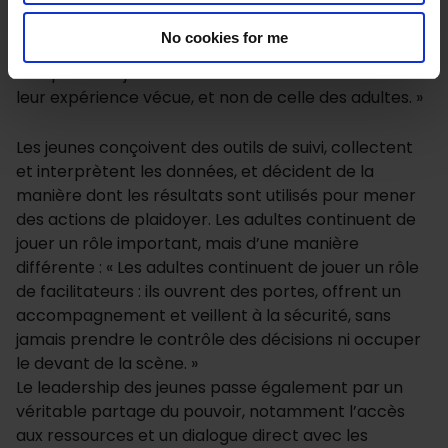
mouvement de redevabilité sociale véritablement
mené par les jeunes commence par le fait que ce
No cookies for me
sont eux-mêmes qui définissent les priorités —
lorsque les enjeux et les revendications découlent de
leur expérience vécue, et non de celle des adultes. »
Les jeunes conçoivent des outils de suivi, collectent
et interprètent les données, et décident de la
manière dont les résultats sont utilisés pour mener
des actions de plaidoyer. Les adultes continuent de
jouer un rôle important, mais d’une manière
différente : « Les adultes continuent de jouer un rôle
de facilitateurs : ils ouvrent des portes, offrent un
accompagnement et veillent à la sécurité, sans
jamais prendre le contrôle des décisions ni occuper
le devant de la scène. »
Le leadership des jeunes passe également par un
véritable partage du pouvoir, notamment l’accès
aux ressources et un dialogue direct avec les