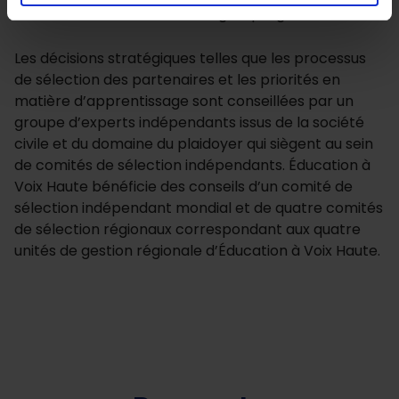
et les soutiennent tout au long du programme.
Les décisions stratégiques telles que les processus
de sélection des partenaires et les priorités en
matière d’apprentissage sont conseillées par un
groupe d’experts indépendants issus de la société
civile et du domaine du plaidoyer qui siègent au sein
de comités de sélection indépendants. Éducation à
Voix Haute bénéficie des conseils d’un comité de
sélection indépendant mondial et de quatre comités
de sélection régionaux correspondant aux quatre
unités de gestion régionale d’Éducation à Voix Haute.