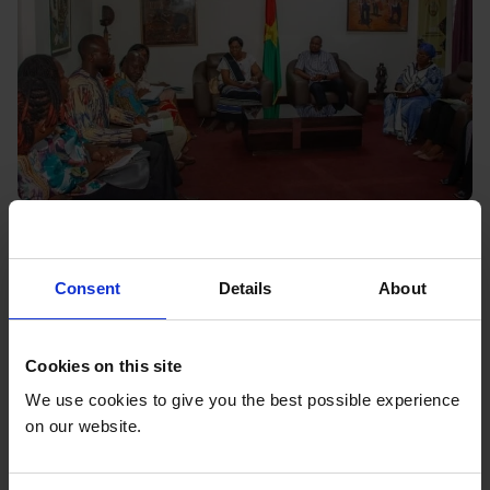
Comment les jeunes militants se mobilisent
Consent
Details
About
pour mettre fin aux mariages précoces au
Burkina Faso
Cookies on this site
Au Burkina Faso, la société civile et les jeunes
We use cookies to give you the best possible experience
militants ont contribué à sensibiliser l'opinion
on our website.
publique aux lacunes juridiques concernant le
mariage des enfants. Ils ont plaidé en faveur d'une