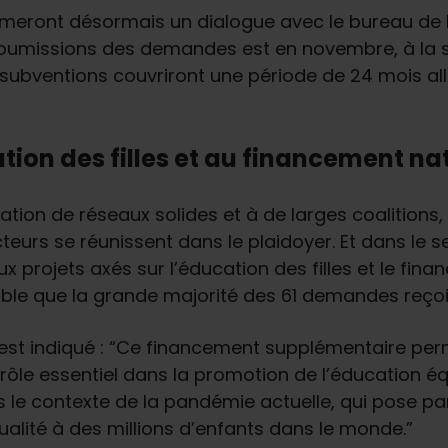
meront désormais un dialogue avec le bureau de l’E
oumissions des demandes est en novembre, à la suit
es subventions couvriront une période de 24 mois a
ation des filles et au financement na
éation de réseaux solides et à de larges coalitions
teurs se réunissent dans le plaidoyer. Et dans le s
ux projets axés sur l’éducation des filles et le fin
able que la grande majorité des 61 demandes reço
l est indiqué : “Ce financement supplémentaire perm
rôle essentiel dans la promotion de l’éducation équ
le contexte de la pandémie actuelle, qui pose pa
alité à des millions d’enfants dans le monde.”