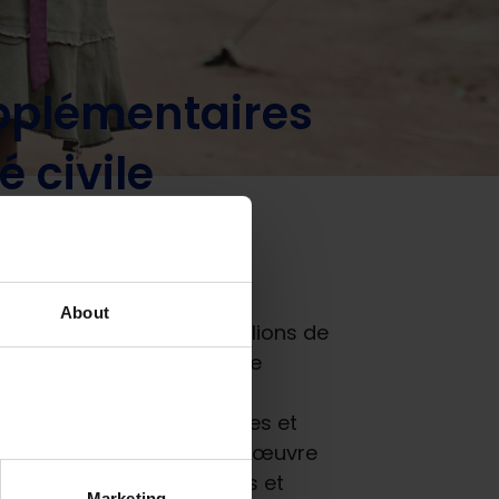
idoyer de la société civile
supplémentaires
é civile
About
upplémentaire de 17,3 millions de
ucation dans leur travail de
e deux ans supplémentaires et
unité de poursuivre cette œuvre
 qu’agents de subventions et
Marketing