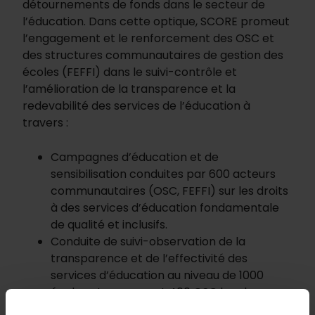
détournements de fonds dans le secteur de
l’éducation. Dans cette optique, SCORE promeut
l’engagement et le renforcement des OSC et
des structures communautaires de gestion des
écoles (FEFFI) dans le suivi-contrôle et
l’amélioration de la transparence et la
redevabilité des services de l’éducation à
travers :
Campagnes d’éducation et de
sensibilisation conduites par 600 acteurs
communautaires (OSC, FEFFI) sur les droits
à des services d’éducation fondamentale
de qualité et inclusifs.
Conduite de suivi-observation de la
transparence et de l’effectivité des
services d’éducation au niveau de 1000
écoles et engageant 400 OSC locales.
Réseautage, renforcement des capacités