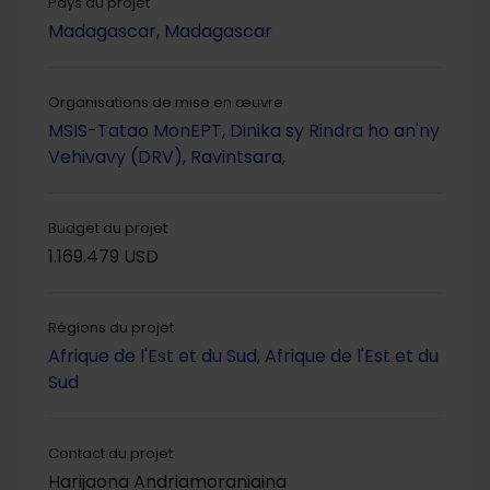
Pays du projet
Madagascar
,
Madagascar
Organisations de mise en œuvre
MSIS-Tatao
MonEPT,
Dinika sy Rindra ho an'ny
Vehivavy (DRV),
Ravintsara,
Budget du projet
1.169.479 USD
Régions du projet
Afrique de l'Est et du Sud
,
Afrique de l'Est et du
Sud
Contact du projet
Harijaona Andriamoraniaina