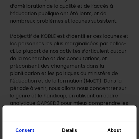
d’amélioration de la qualité et de l’accès à
l’éducation publique ont été lents, et de
nombreux problèmes et lacunes subsistent.
L’objectif de KOBLE est d’identifier ces lacunes et
les personnes les plus marginalisées par celles-
ci. La plupart de nos activités s’articulent autour
de la recherche et des consultations, et
préconisent des changements dans la
planification et les politiques du ministère de
l’éducation et de la formation (MoET). Dans la
période à venir, nous allons nous concentrer sur
le genre et le handicap, en utilisant un cadre
analytique GAPSED2 pour mieux comprendre les
groupes marginalisés, et proposer un
partenariat avec le MoET dans cette analyse.
Consent
Details
About
Le budget de l’éducation reste faible, et le