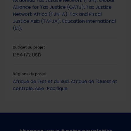
ActionAid
Tax Justice Network (TJN),
Global
Alliance for Tax Justice (GATJ),
Tax Justice
Network Africa (TJN-A),
Tax and Fiscal
Justice Asia (TAFJA),
Education International
(EI),
Budget du projet
1.164.172 USD
Régions du projet
Afrique de l'Est et du Sud
,
Afrique de l'Ouest et
centrale
,
Asie-Pacifique