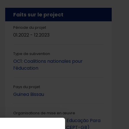
Faits sur le project
Période du projet
01.2022 - 12.2023
Type de subvention
OC1: Coalitions nationales pour
l’éducation
Pays du projet
Guinea Bissau
Organisations de mise en œuvre
Rede da Campanha de Educação Para
Todos Guiné-Bissau (RECEPT-GB)