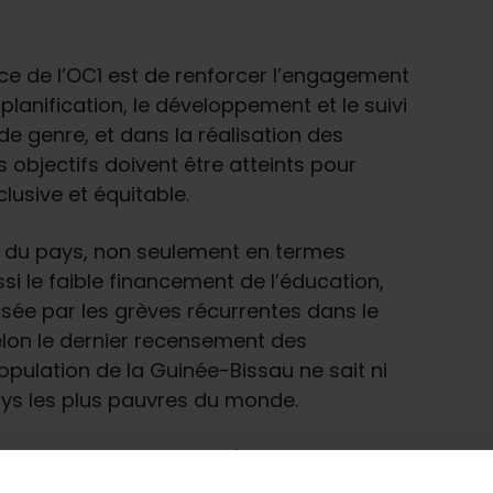
nce de l’OC1 est de renforcer l’engagement
 planification, le développement et le suivi
de genre, et dans la réalisation des
objectifs doivent être atteints pour
lusive et équitable.
f du pays, non seulement en termes
i le faible financement de l’éducation,
usée par les grèves récurrentes dans le
selon le dernier recensement des
opulation de la Guinée-Bissau ne sait ni
s pays les plus pauvres du monde.
icateurs, le RECEPT-GB prévoit de mener
on et de plaidoyer dans différents