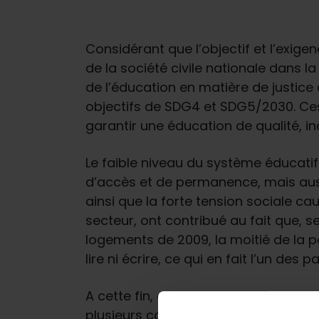
Considérant que l’objectif et l’exige
de la société civile nationale dans la
de l’éducation en matière de justice 
objectifs de SDG4 et SDG5/2030. Ces 
garantir une éducation de qualité, inc
Le faible niveau du système éducati
d’accès et de permanence, mais auss
ainsi que la forte tension sociale ca
secteur, ont contribué au fait que, 
logements de 2009, la moitié de la p
lire ni écrire, ce qui en fait l’un de
A cette fin, et pour inverser ces ind
plusieurs campagnes de sensibilisati