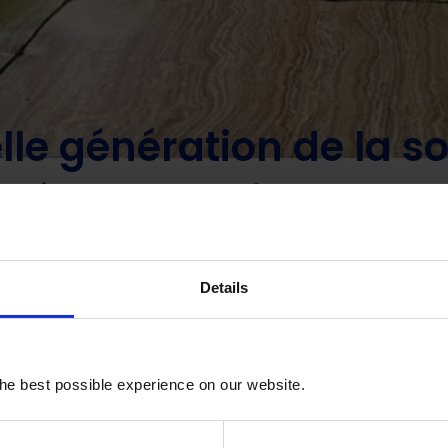
ation de la société civile éducative dirigée par des jeunes au Ba
le génération de la soc
igée par des jeunes a
 de revitalisation de 
Details
l’éducation
he best possible experience on our website.
ountability Research Center