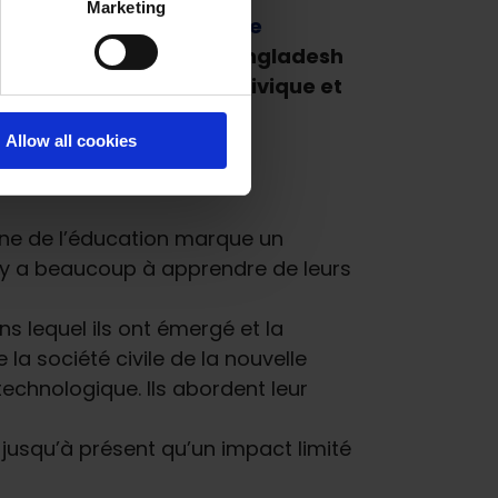
Marketing
 Voix Haute,
a produit une
 la société civile au Bangladesh
cissement de l’espace civique et
Allow all cookies
ine de l’éducation marque un
Il y a beaucoup à apprendre de leurs
ns lequel ils ont émergé et la
la société civile de la nouvelle
echnologique. Ils abordent leur
 jusqu’à présent qu’un impact limité