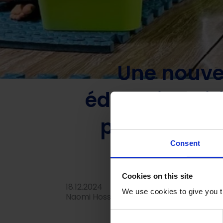
Home
/
Actualités
/
Apprentissage
/
Une nouvelle génér
de l’éducation
Une nouvel
éducative dir
perspectives
Consent
Cookies on this site
18.12.2024
We use cookies to give you t
Naomi Hossain and Rafsanul Hoque, Acc
C