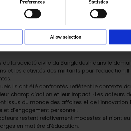
Preferences
Statistics
evabilité
, un partenaire mondial d’Education à
 de cas d’une nouvelle génération d’acteurs de
 15 dernières années, dans un contexte de rétré
Allow selection
s de la société civile du Bangladesh dans le doma
 et les activités des militants pour l’éducation. 
ntes.
uels ils ont été confrontés reflètent le contexte da
eur champ d’action et leur impact. · Les acteurs de 
nt issus du monde des affaires et de l’innovation t
sme et d’engagement personnel.
 acteurs restent relativement modestes et n’ont eu
 larges en matière d’éducation.