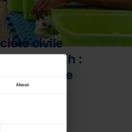
ngladesh : perspectives de revitalisation de la réforme
iété civile
u Bangladesh :
la réforme de
About