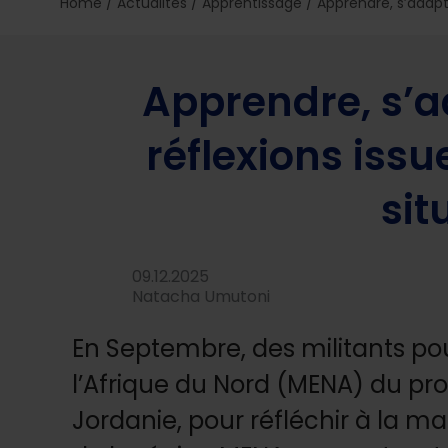
Home
/
Actualités
/
Apprentissage
/
Apprendre, s’adapte
Apprendre, s’ad
réflexions issu
sit
09.12.2025
Natacha Umutoni
En Septembre, des militants po
l’Afrique du Nord (MENA) du p
Jordanie, pour réfléchir à la ma