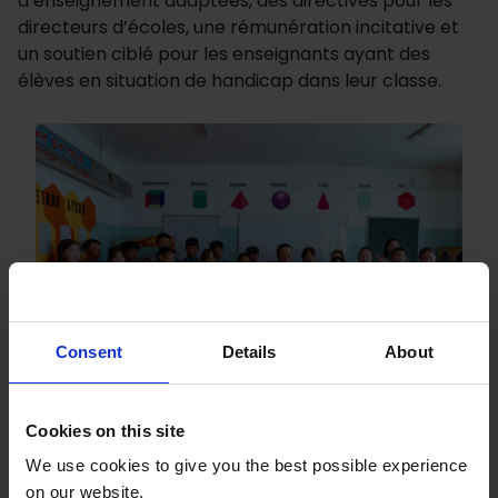
d’enseignement adaptées, des directives pour les
directeurs d’écoles, une rémunération incitative et
un soutien ciblé pour les enseignants ayant des
élèves en situation de handicap dans leur classe.
Consent
Details
About
Les camarades d’Oyunjargal signent le nom de leur
Cookies on this site
école en langue des signes à Murun en Mongolie.
We use cookies to give you the best possible experience
Credit: GPE/Bat-Orgil Battulga
on our website.