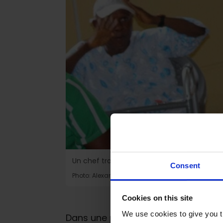
Un chef traditionnel du comté de Bong pre
Consent
Photo: Alexandro Saah Yondoe
Cookies on this site
We use cookies to give you t
Dans une petite salle de réunion 