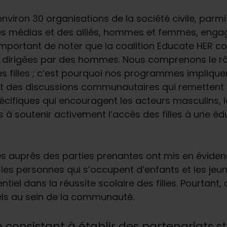
nviron 30 organisations de la société civile, parm
es médias et des alliés, hommes et femmes, enga
t important de noter que la coalition Educate HER
es dirigées par des hommes. Nous comprenons le rô
des filles ; c’est pourquoi nos programmes impliqu
clut des discussions communautaires qui remettent
pécifiques qui encouragent les acteurs masculins, l
 soutenir activement l’accès des filles à une édu
 auprès des parties prenantes ont mis en évidenc
, les personnes qui s’occupent d’enfants et les j
entiel dans la réussite scolaire des filles. Pourt
ls au sein de la communauté.
 consistant à établir des partenariats s