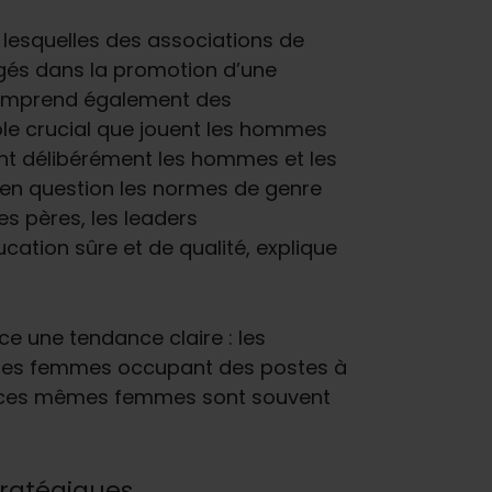
i lesquelles des associations de
gés dans la promotion d’une
 comprend également des
le crucial que jouent les hommes
ent délibérément les hommes et les
 en question les normes de genre
es pères, les leaders
cation sûre et de qualité, explique
e une tendance claire : les
eunes femmes occupant des postes à
ant, ces mêmes femmes sont souvent
tratégiques
Le changement comm