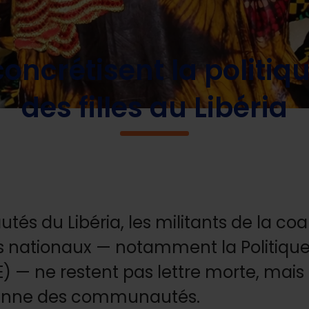
mes concrétisent la politique d’éducation des filles au Libéria
ncrétisent la politiq
des filles au Libéria
s du Libéria, les militants de la coal
 nationaux — notamment la Politique
E) — ne restent pas lettre morte, mais 
idienne des communautés.