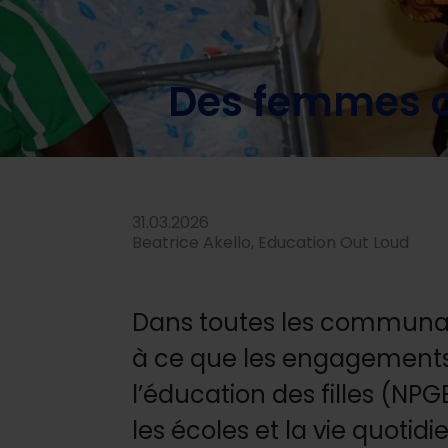
Home
/
Actualités
/
Histories de changement
/
Des fem
Des femmes co
31.03.2026
Beatrice Akello, Education Out Loud
Dans toutes les communauté
à ce que les engagements
l’éducation des filles (NPG
les écoles et la vie quot