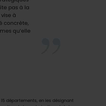
te pas à la
celle-ci, où des femme
 vise à
té concrète,
mes qu’elle
Responsabl
 15 départements, en les désignant