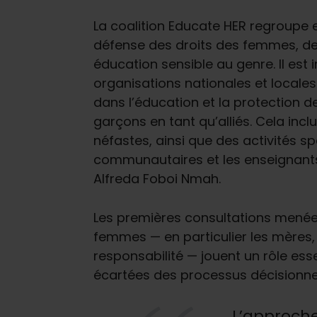
La coalition Educate HER regroupe e
défense des droits des femmes, d
éducation sensible au genre. Il es
organisations nationales et local
dans l’éducation et la protection 
garçons en tant qu’alliés. Cela in
néfastes, ainsi que des activités s
communautaires et les enseignants à
Alfreda Foboi Nmah.
Les premières consultations menées
femmes — en particulier les mères
responsabilité — jouent un rôle ess
écartées des processus décisionne
L’approche