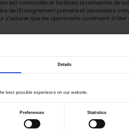
on est confrontée et facilitant la recherche de sol
ère de l’Enseignement primaire et secondaire a imp
r s’assurer que les apprenants continuent d’aller 
onnaissances spécialisées et une expertise en ma
urs politiques peuvent bénéficier de leurs points d
ire des choix politiques plus éclairés et fondés
Details
on contribue-t-elle à la planificati
he best possible experience on our website.
t pour influencer la prise de décision, suivre les
sation des fonds. Cette relation étroite favorise le 
Preferences
Statistics
rces afin d’améliorer la qualité de l’éducation.