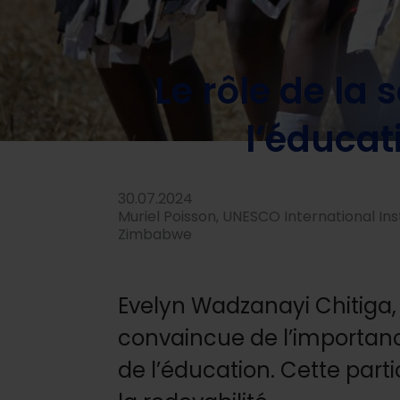
Home
/
Actualités
/
À propos des bénéficiaires
/
Le rôl
Le rôle de la 
l’éducat
30.07.2024
Muriel Poisson, UNESCO International Inst
Zimbabwe
Evelyn Wadzanayi Chitiga,
convaincue de l’importance 
de l’éducation. Cette parti