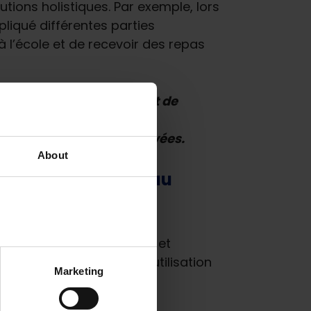
utions holistiques. Par exemple, lors
liqué différentes parties
à l’école et de recevoir des repas
tière de planification et de
e vue et de leurs
 sur des pratiques éprouvées.
About
on de l’éducation au
 affectations budgétaires et
retour d’information et l’utilisation
Marketing