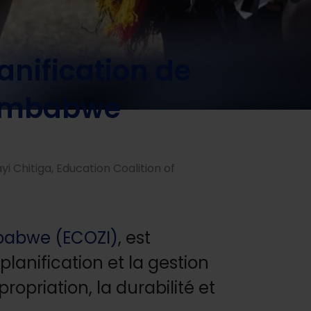
érience du Zimbabwe
lanification de
 Zimbabwe
i Chitiga, Education Coalition of
mbabwe (ECOZI)
, est
planification et la gestion
ropriation, la durabilité et