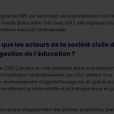
gne de l’IIPE sur les bases de la planification de l
x haute
(Education Out Loud, EOL), elle explique pou
u système éducatif zimbabwéen.
 que les acteurs de la société civil
a gestion de l’éducation ?
ile (OSC) jouent un rôle essentiel dans la protec
la Constitution zimbabwéenne. Les OSC veillent à ce
n environnement d’apprentissage sûr et que le dro
es améliorent la redevabilité et la transparence en
 plus grand engagement des parties prenantes, p